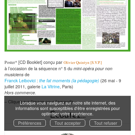
[CD Booklet] conçu par
Poster*
Olivier Quintyn [
S.V.P.]
à l’occasion de
la séquence n° 5 du
mini-opéra pour non
musiciens
de
Franck Leibo
vici
:
the fat moments (la pédagogie)
(26 mai - 9
juillet 2011, galerie
La Vitrine
, Paris)
Hors commerce.
– Cliquez sur l'image pour l'agrandir –
Lorsque vous naviguez sur notre site internet, des
informations sont susceptibles d'être enregistrées pour
optimiser votre expérience.
Écoutez…
Préférences
Tout accepter
Tout refuser