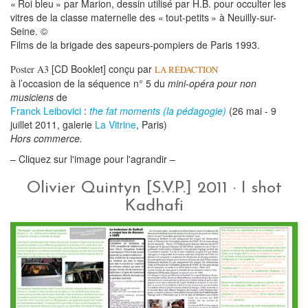
« Roi bleu » par Marion, dessin utilisé par H.B. pour occulter les
vitres de la classe maternelle des « tout-petits » à Neuilly-sur-
Seine. ©
Films de la brigade des sapeurs-pompiers de Paris 1993.
[CD Booklet] conçu par
Poster A3
LA RÉDACTION
à l’occasion de
la séquence n° 5 du
mini-opéra pour non
musiciens
de
Franck Leibo
vici
:
the fat moments (la pédagogie)
(26 mai - 9
juillet 2011, galerie
La Vitrine
, Paris)
Hors commerce.
– Cliquez sur l'image pour l'agrandir –
Olivier Quintyn [S.V.P.] 2011 · I shot
Kadhafi