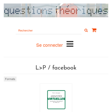
Rechercher
sur
le
site
Se connecter
L>P / facebook
Formats