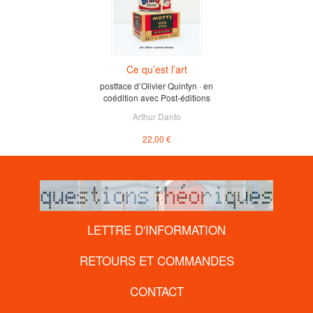
Ce qu’est l’art
postface d’Olivier Quintyn · en
coédition avec Post-éditions
Arthur Danto
22,00 €
LETTRE D'INFORMATION
RETOURS ET COMMANDES
CONTACT