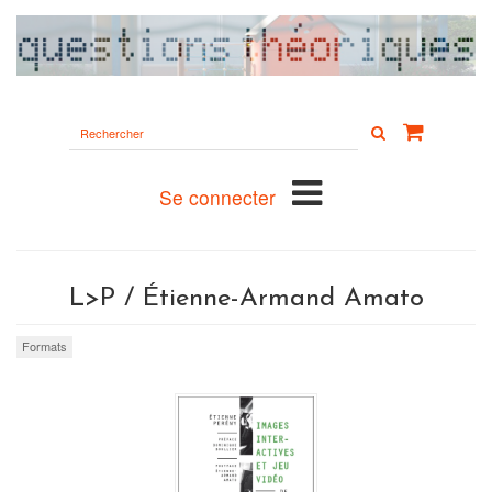
Rechercher
sur
le
site
Se connecter
L>P / Étienne-Armand Amato
Formats