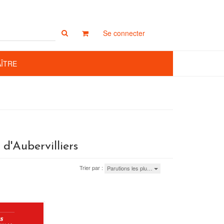
Rechercher
Se connecter
sur
le
site
AÎTRE
d'Aubervilliers
Trier par :
Parutions les plu…