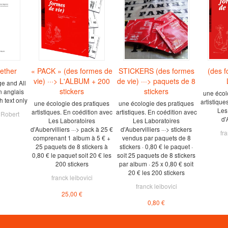
ether
« PACK » (des formes de
STICKERS (des formes
(des f
vie) ···> L'ALBUM + 200
de vie) ···> paquets de 8
e and All
stickers
stickers
en anglais
une écol
 text only
artistique
une écologie des pratiques
une écologie des pratiques
Les
artistiques. En coédition avec
artistiques. En coédition avec
,
Robert
d'
Les Laboratoires
Les Laboratoires
d'Aubervilliers ···> pack à 25 €
d'Aubervilliers ···> stickers
fra
comprenant 1 album à 5 € +
vendus par paquets de 8
25 paquets de 8 stickers à
stickers · 0,80 € le paquet ·
0,80 € le paquet soit 20 € les
soit 25 paquets de 8 stickers
200 stickers
par album · 25 x 0,80 € soit
20 € les 200 stickers
franck leibovici
franck leibovici
25,00 €
0,80 €