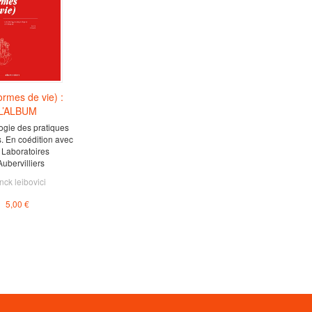
ormes de vie) :
L’ALBUM
ogie des pratiques
s. En coédition avec
 Laboratoires
Aubervilliers
nck leibovici
5,00 €