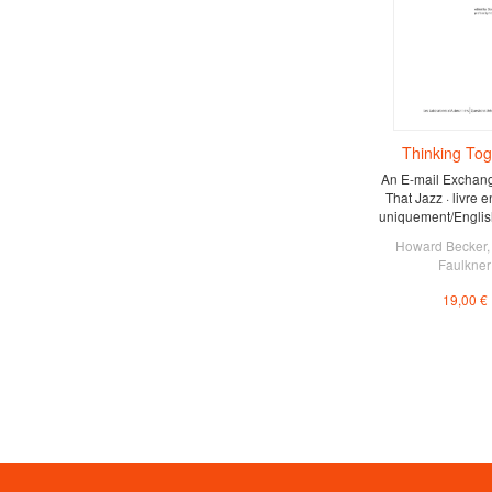
Thinking Tog
An E-mail Exchang
That Jazz · livre 
uniquement/English
Howard Becker
Faulkner
19,00 €