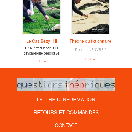
Le Cas Betty Hill
Théorie du fictionnaire
Une introduction à la
Dominiq JENVREY
psychologie prédictive
8,50 €
8,00 €
LETTRE D'INFORMATION
RETOURS ET COMMANDES
CONTACT