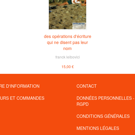
des opérations d'écriture
qui ne disent pas leur
nom
franck leibovici
15,00 €
RE D'INFORMATION
CONTACT
URS ET COMMANDES
DONNÉES PERSONNELLES -
RGPD
CONDITIONS GÉNÉRALES
MENTIONS LÉGALES