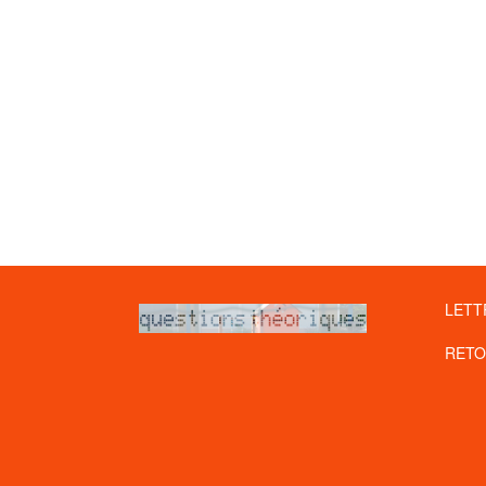
LETT
RETO