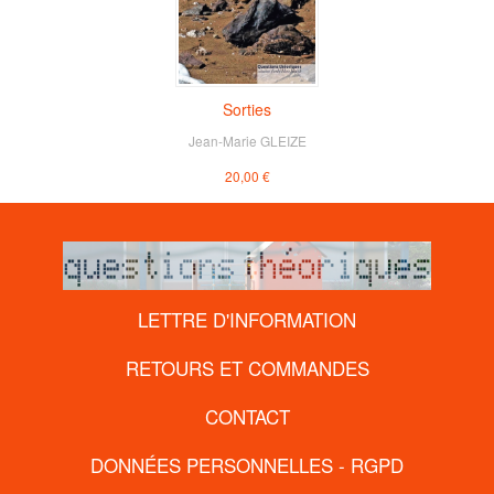
Sorties
Jean-Marie GLEIZE
20,00 €
LETTRE D'INFORMATION
RETOURS ET COMMANDES
CONTACT
DONNÉES PERSONNELLES - RGPD