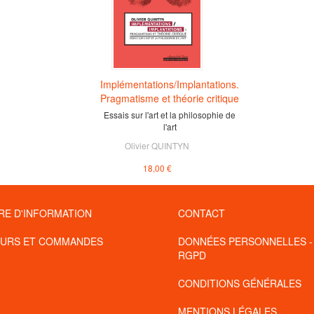
Implémentations/Implantations.
Pragmatisme et théorie critique
Essais sur l'art et la philosophie de
l'art
Olivier QUINTYN
18,00 €
RE D'INFORMATION
CONTACT
URS ET COMMANDES
DONNÉES PERSONNELLES -
RGPD
CONDITIONS GÉNÉRALES
MENTIONS LÉGALES