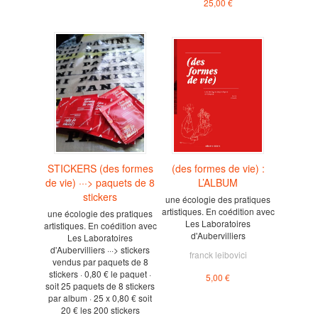
25,00 €
STICKERS (des formes
(des formes de vie) :
de vie) ···> paquets de 8
L’ALBUM
stickers
une écologie des pratiques
artistiques. En coédition avec
une écologie des pratiques
Les Laboratoires
artistiques. En coédition avec
d'Aubervilliers
Les Laboratoires
d'Aubervilliers ···> stickers
franck leibovici
vendus par paquets de 8
stickers · 0,80 € le paquet ·
5,00 €
soit 25 paquets de 8 stickers
par album · 25 x 0,80 € soit
20 € les 200 stickers