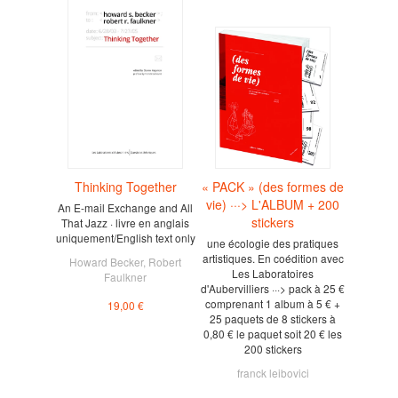
Thinking Together
« PACK » (des formes de
vie) ···> L'ALBUM + 200
An E-mail Exchange and All
stickers
That Jazz · livre en anglais
uniquement/English text only
une écologie des pratiques
artistiques. En coédition avec
Howard Becker
,
Robert
Les Laboratoires
Faulkner
d'Aubervilliers ···> pack à 25 €
comprenant 1 album à 5 € +
19,00 €
25 paquets de 8 stickers à
0,80 € le paquet soit 20 € les
200 stickers
franck leibovici