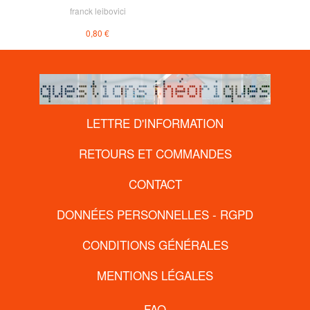
franck leibovici
0,80 €
LETTRE D'INFORMATION
RETOURS ET COMMANDES
CONTACT
DONNÉES PERSONNELLES - RGPD
CONDITIONS GÉNÉRALES
MENTIONS LÉGALES
FAQ