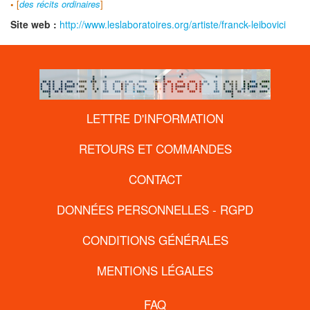
•
[
des récits ordinaires
]
Site web :
http://www.leslaboratoires.org/artiste/franck-leibovici
LETTRE D'INFORMATION
RETOURS ET COMMANDES
CONTACT
DONNÉES PERSONNELLES - RGPD
CONDITIONS GÉNÉRALES
MENTIONS LÉGALES
FAQ