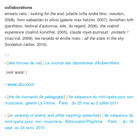
collaborations
ernesto neto :
looking for the end, juliette
(villa andré bloc, meudon,
2008)
, from sebastian to olivia
(galerie max hetzler, 2007),
leviathan toth
(panthéon, festival d’automne, éds. du regard, 2006),
the malmö
experience
(malmö konsthal, 2005)
, claude royet-journoud :
protests !
(mac/val, 2009)
, lee ranaldo et émilie marc :
all the stars in the sky
.
(fondation cartier, 2010)
…
•
[
des formes de vie
]
| Le Journal des laboratoires d'Aubervilliers
[
voir aussi
]
www.ubu.com
•
•
[
the fat moments (la pédagogie)
]
| 5e séquence du mini-opéra pour non
musiciens, galerie La Vitrine · Paris · du 25 mai au 2 juillet 2011
•
[
an evening of poetry and other inspiring speeches
]
| 8e séquence du
mini-opéra pour non musiciens, Bétonsalon/Playtime · Paris · du 16
sept. au 24 octo. 2010