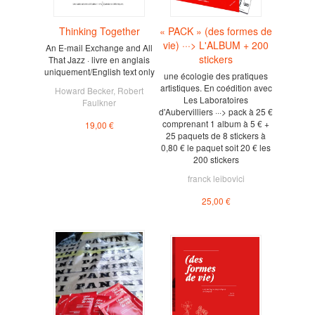
Thinking Together
« PACK » (des formes de
vie) ···> L'ALBUM + 200
An E-mail Exchange and All
stickers
That Jazz · livre en anglais
uniquement/English text only
une écologie des pratiques
artistiques. En coédition avec
Howard Becker
,
Robert
Les Laboratoires
Faulkner
d'Aubervilliers ···> pack à 25 €
comprenant 1 album à 5 € +
19,00 €
25 paquets de 8 stickers à
0,80 € le paquet soit 20 € les
200 stickers
franck leibovici
25,00 €