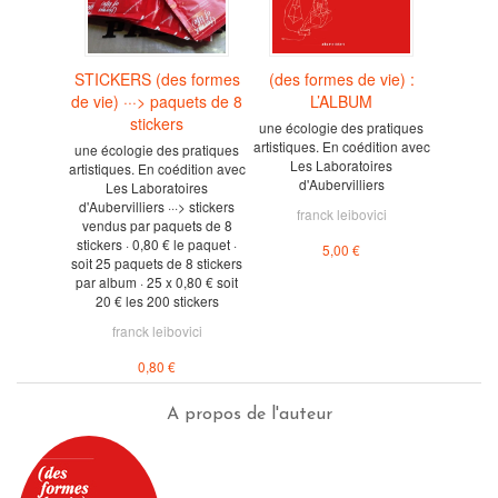
STICKERS (des formes
(des formes de vie) :
de vie) ···> paquets de 8
L’ALBUM
stickers
une écologie des pratiques
artistiques. En coédition avec
une écologie des pratiques
Les Laboratoires
artistiques. En coédition avec
d'Aubervilliers
Les Laboratoires
d'Aubervilliers ···> stickers
franck leibovici
vendus par paquets de 8
stickers · 0,80 € le paquet ·
5,00 €
soit 25 paquets de 8 stickers
par album · 25 x 0,80 € soit
20 € les 200 stickers
franck leibovici
0,80 €
A propos de l'auteur