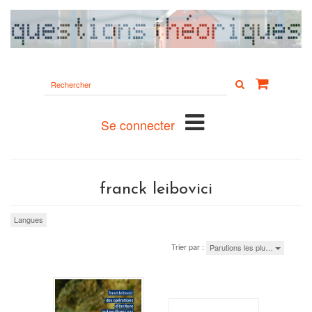
Rechercher
sur
le
site
Se connecter
franck leibovici
Langues
Trier par :
Parutions les plu…