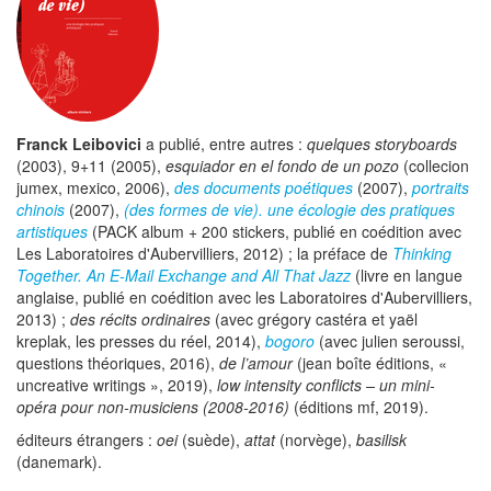
Franck Leibovici
a publié, entre autres :
quelques storyboards
(2003), 9+11 (2005),
esquiador en el fondo de un pozo
(collecion
jumex, mexico, 2006),
des documents poétiques
(2007),
portraits
chinois
(2007),
(des formes de vie).
une écologie des pratiques
artistiques
(PACK album + 200 stickers, publié en coédition avec
Les Laboratoires d'Aubervilliers, 2012) ; la préface de
Thinking
Together. An E-Mail Exchange and All That Jazz
(livre en langue
anglaise, publié en coédition avec les Laboratoires d'Aubervilliers,
2013) ;
des récits ordinaires
(avec grégory castéra et yaël
kreplak, les presses du réel, 2014),
bogoro
(avec julien seroussi,
questions théoriques, 2016),
de l’amour
(jean boîte éditions, «
uncreative writings », 2019),
low intensity conflicts – un mini-
opéra pour non-musiciens (2008-2016)
(éditions mf, 2019).
éditeurs étrangers :
oei
(suède),
attat
(norvège),
basilisk
(danemark).