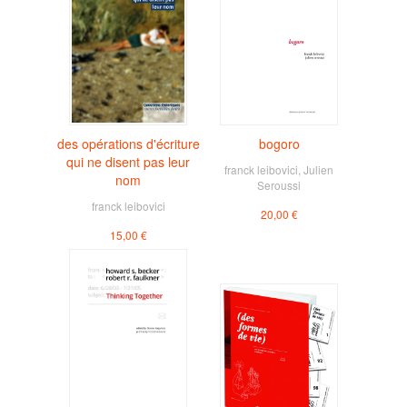
des opérations d'écriture
bogoro
qui ne disent pas leur
franck leibovici
,
Julien
nom
Seroussi
franck leibovici
20,00 €
15,00 €