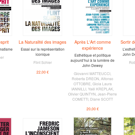
sprit
La Naturalité des images
Après L'Art comme
Sortir d
expérience
matisme
Essai sur la représentation
L’esthé
iconique
John D
Esthétique et politique
ner
aujourd’hui à la lumière de
Flint Schier
Ro
John Dewey
22,00 €
Giovanni MATTEUCCI
,
Roberta DREON
,
Alfonso
OTTOBRE
,
Gioia Laura
IANNILLI
,
Yaël KREPLAK
,
Olivier QUINTYN
,
Jean-Pierre
COMETTI
,
Diane SCOTT
20,00 €