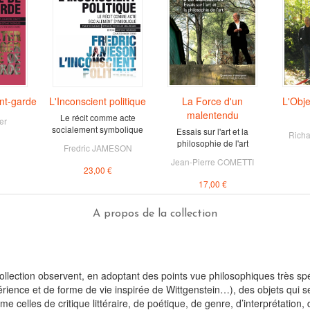
ant-garde
L'Inconscient politique
La Force d'un
L'Obje
malentendu
Le récit comme acte
er
socialement symbolique
Essais sur l'art et la
Rich
philosophie de l'art
Fredric JAMESON
Jean-Pierre COMETTI
23,00 €
17,00 €
A propos de la collection
e collection observent, en adoptant des points vue philosophiques très sp
ence et de forme de vie inspirée de Wittgenstein…), des objets qui semb
 celles de critique littéraire, de poétique, de genre, d’interprétation,