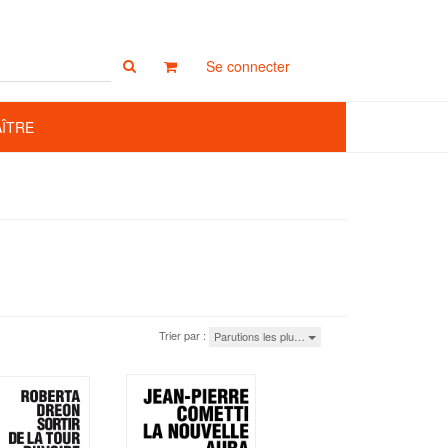
Rechercher
Se connecter
sur
le
site
AÎTRE
Trier par :
Parutions les plu…