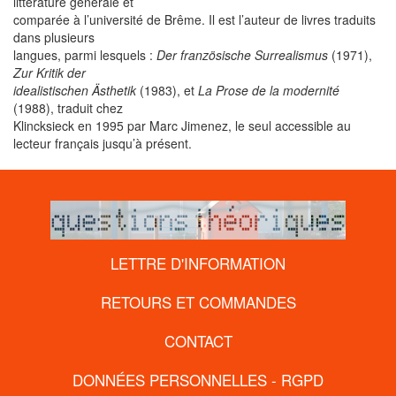
littérature générale et
comparée à l’université de Brême. Il est l’auteur de livres traduits
dans plusieurs
langues, parmi lesquels :
Der französische Surrealismus
(1971),
Zur Kritik der
idealistischen Ästhetik
(1983), et
La Prose de la modernité
(1988), traduit chez
Klincksieck en 1995 par Marc Jimenez, le seul accessible au
lecteur français jusqu’à présent.
LETTRE D'INFORMATION
RETOURS ET COMMANDES
CONTACT
DONNÉES PERSONNELLES - RGPD