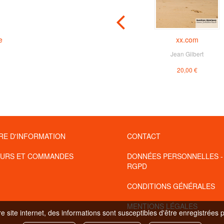
e
Introduction au Serious
xx.com
Le
Game / Serious Games:
Jean Gilbert
An Introduction
20,00 €
Julian ALVAREZ
,
Damien
DJAOUTI
À partir de
5,00 €
RE D'INFORMATION
CONTACT
URS ET COMMANDES
DONNÉES PERSONNELLES -
RGPD
CONDITIONS GÉNÉRALES
MENTIONS LÉGALES
 site internet, des informations sont susceptibles d'être enregistrées 