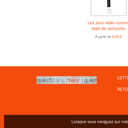
du rêve
Images interactives et jeu
Les Jeux vidéo comm
vidéo
objet de recherche
e sociale
De l'interface iconique à
À partir de
5,00 €
l'avatar numérique
o
Étienne PERÉNY
0 €
À partir de
5,00 €
LETT
RETO
Lorsque vous naviguez sur notre