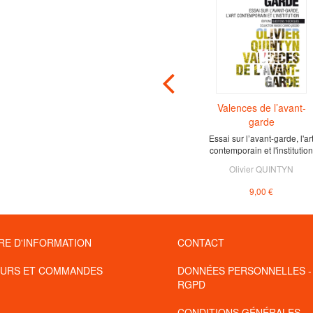
Les Jeux vidéo comme
Valences de l’avant-
objet de recherche
garde
Essai sur l’avant-garde, l'ar
À partir de
5,00 €
contemporain et l'institution
Olivier QUINTYN
9,00 €
RE D'INFORMATION
CONTACT
URS ET COMMANDES
DONNÉES PERSONNELLES -
RGPD
CONDITIONS GÉNÉRALES