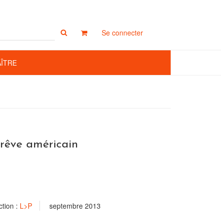
Rechercher
Se connecter
sur
le
site
AÎTRE
 rêve américain
ction :
L>P
septembre 2013