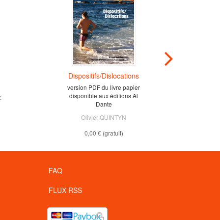
Dispositifs/Dislocations
Je
version PDF du livre papier
disponible aux éditions Al
t
Indu
Dante
Olivier QUINTYN
0,00 €
(gratuit)
FAQ
FLUX RSS