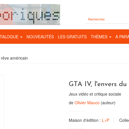
TALOGUE
NOUVEAUTÉS
LES GRATUITS
THÈMES
A PAR
u rêve américain
GTA IV, l'envers du
Jeux vidéo et critique sociale
de
Olivier Mauco
(auteur)
Maison d'édition :
L>P
Colle